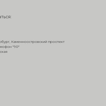
ться:
ербург, Каменноостровский проспект
омофон "90"
ская