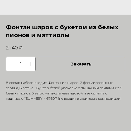
Фонтан шаров с букетом из белых
пионов и маттиолы
2 140
₽
Заказать
В состав набора входит: Фонтан из шаров: 2 фольгированных
сердца, 8 латекс. -Букет в белой упаковке с пышными лентами из 5
белых пионов, 5 веток маттиолы лавандовой и эвкалипта с
надписью "SUMMER" - 6760Р (не входит в стоимость композиции)