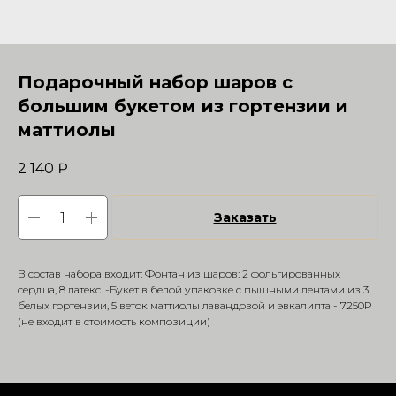
Подарочный набор шаров с
большим букетом из гортензии и
маттиолы
2 140
₽
Заказать
В состав набора входит: Фонтан из шаров: 2 фольгированных
сердца, 8 латекс. -Букет в белой упаковке с пышными лентами из 3
белых гортензии, 5 веток маттиолы лавандовой и эвкалипта - 7250Р
(не входит в стоимость композиции)