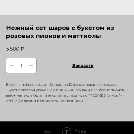
Нежный сет шаров с букетом из
розовых пионов и маттиолы
3 500
₽
Заказать
В состав набора входит: Фонтан из 10 фольгированных сердец.
-Букет в светлой упаковке с пышными лентами из 5 белых пионов, 5
веток маттиола белая и эвкалипта с надписью "PEONIES for you" -
6760Р (не входит в стоимость композиции)
Tilda
Made on