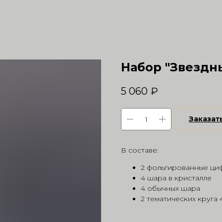
Набор "Звездн
5 060
₽
Заказат
В составе:
2 фольгированные ци
4 шара в кристалле
4 обычных шара
2 тематических круга 