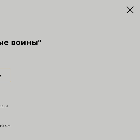
ые воины"
ь
фры
46 см