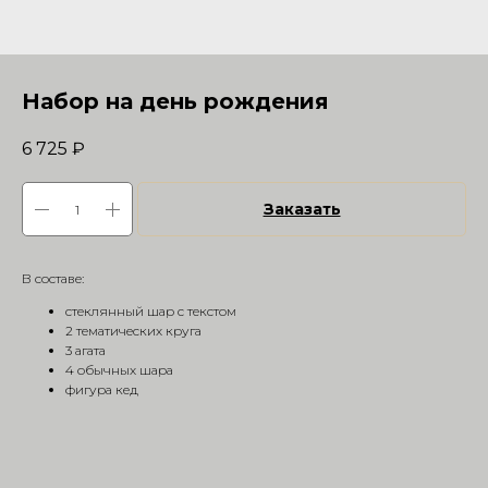
Набор на день рождения
6 725
₽
Заказать
В составе:
стеклянный шар с текстом
2 тематических круга
3 агата
4 обычных шара
фигура кед