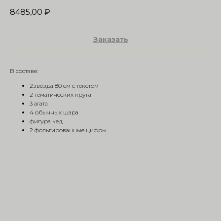
8485,00
₽
Заказать
В составе:
2звезда 80 см с текстом
2 тематических круга
3 агата
4 обычных шара
фигура кед
2 фольгированные цифры