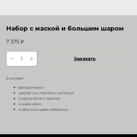
Набор с маской и большим шаром
7 375
₽
Заказать
В составе:
фигура маски
шар 60 см с текстом+ кисточки
2 круга 46 см с текстом
4 шара хром
4 обычных шара латексных