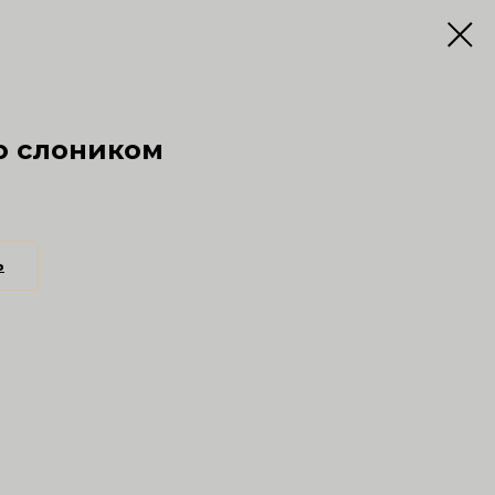
о слоником
ь