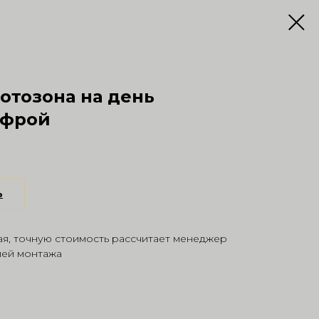
отозона на день
ифрой
ь
я, точную стоимость рассчитает менеджер
лей монтажа