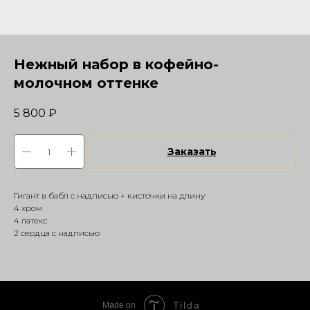
Нежный набор в кофейно-
молочном оттенке
5 800
₽
Заказать
Гигант в бабл с надписью + кисточки на длину
4 хром
4 латекс
2 сердца с надписью
Tilda
Made on