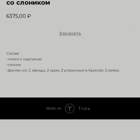
со слоником
6375,00
₽
Заказать
Состав:
-гигант с надписью
-слоник
-фонтан из: 2 звезды, 2 хром, 3 устричный в Кристал, 3 латекс
Tilda
Made on