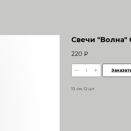
Свечи "Волна"
220
₽
Заказат
13 см, 12 шт