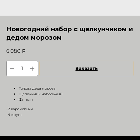
Новогодний набор с щелкунчиком и
дедом морозом
6 080
₽
Заказать
Голова деда мороза
Щелкунчик напольный
Фонтан
-2 карамельки
-4 круга