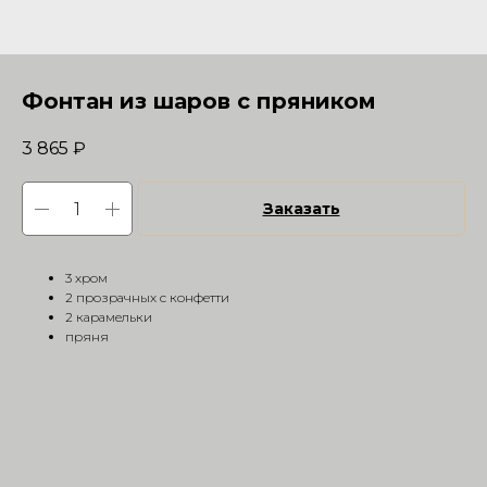
Фонтан из шаров с пряником
3 865
₽
Заказать
3 хром
2 прозрачных с конфетти
2 карамельки
пряня