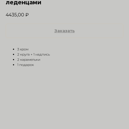
леденцами
4435,00
₽
Заказать
3 хром
2 круга + 1 надпись
2 карамельки
1 подарок