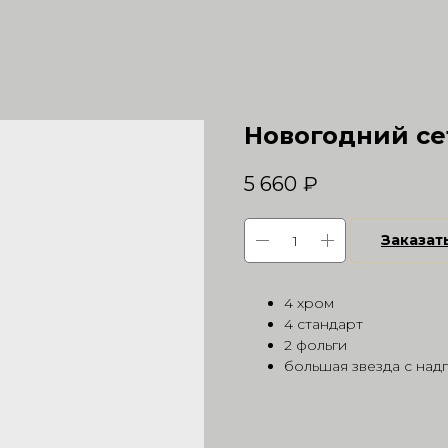
Новогодний се
5 660
₽
Заказат
4 хром
4 стандарт
2 фольги
большая звезда с над