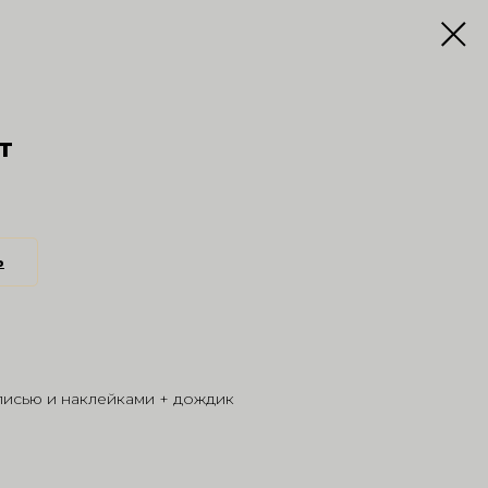
т
ь
писью и наклейками + дождик