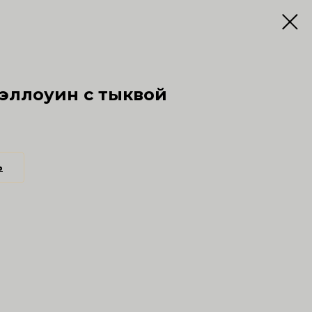
Хэллоуин с тыквой
ь