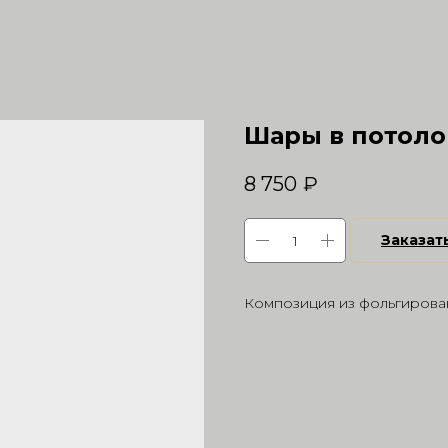
Шары в потоло
8 750
₽
Заказат
Композиция из фольгирован