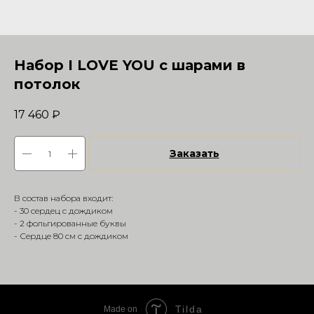
Набор I LOVE YOU с шарами в
потолок
17 460
₽
Заказать
В состав набора входит:
- 30 сердец с дождиком
- 2 фольгированные буквы
- Сердце 80 см с дождиком
Tilda
Made on