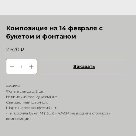
Композиция на 14 февраля с
букетом и фонтаном
2 620
₽
Заказать
Фонтан:
Фольга стандарт2 шт.
Надпись на фольгу 45см1 шт.
Стандартный шар4 шт.
Шар в шаре с конфетти4 шт.
- Гипсофила букет M (13шт) - 4740Р (не входит в стоимость
композиции)