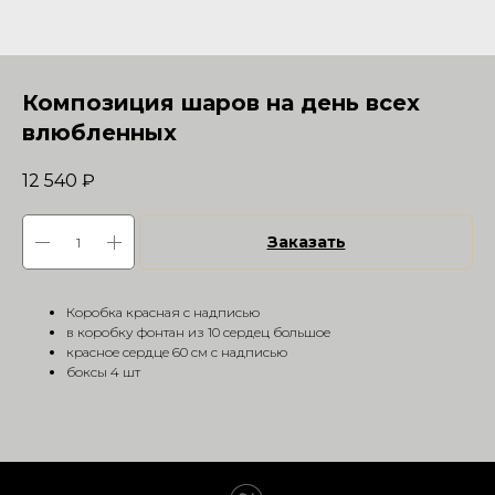
Композиция шаров на день всех
влюбленных
12 540
₽
Заказать
Коробка красная с надписью
в коробку фонтан из 10 сердец большое
красное сердце 60 см с надписью
боксы 4 шт