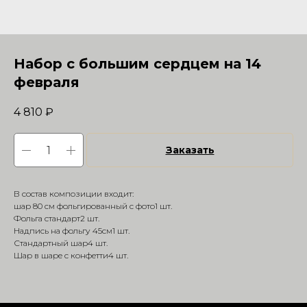
Набор с большим сердцем на 14
февраля
4 810
₽
Заказать
В состав композиции входит:
шар 80 см фольгированный с фото1 шт.
Фольга стандарт2 шт.
Надпись на фольгу 45см1 шт.
Стандартный шар4 шт.
Шар в шаре с конфетти4 шт.