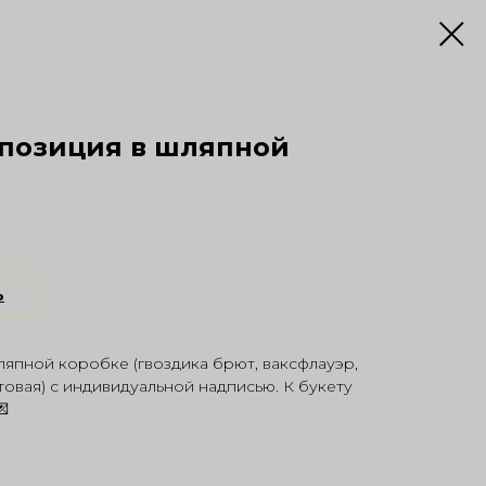
мпозиция в шляпной
ь
япной коробке (гвоздика брют, ваксфлауэр,
стовая) с индивидуальной надписью. К букету
