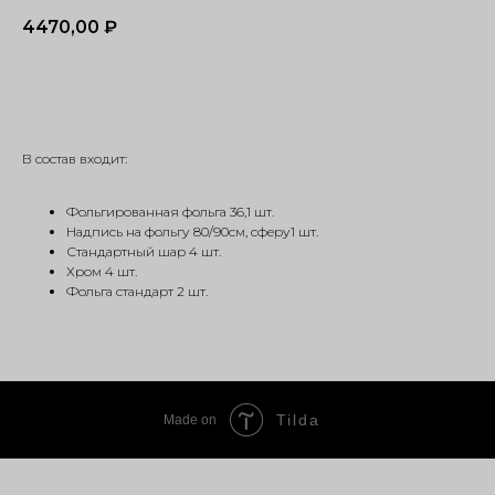
4470,00
₽
Заказать
В состав входит:
Фольгированная фольга 36,1 шт.
Надпись на фольгу 80/90см, сферу1 шт.
Стандартный шар 4 шт.
Хром 4 шт.
Фольга стандарт 2 шт.
Tilda
Made on