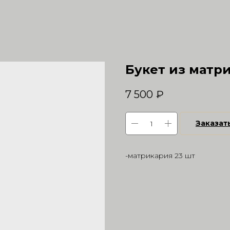
Букет из матр
7 500
₽
Заказат
-матрикария 23 шт