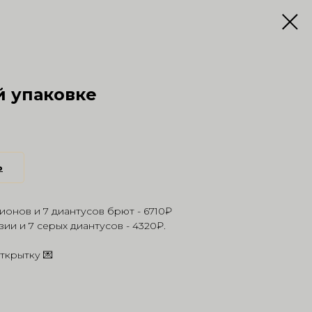
й упаковке
ь
пионов и 7 диантусов брют - 6710₽
зии и 7 серых диантусов - 4320₽.
ткрытку 💌