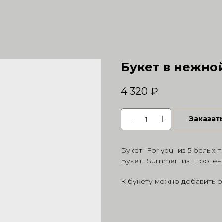
Букет в нежно
4 320
₽
Заказат
Букет "For you" из 5 белых 
Букет "Summer" из 1 гортен
К букету можно добавить о