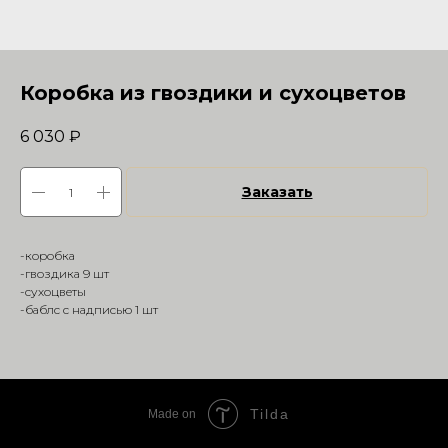
Коробка из гвоздики и сухоцветов
6 030
₽
Заказать
-коробка
-гвоздика 9 шт
-сухоцветы
-баблс с надписью 1 шт
Tilda
Made on