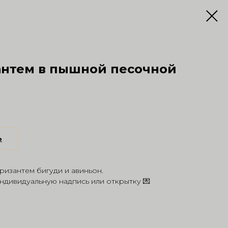
антем в пышной песочной
ь
ризантем бигуди и авиньон.
ндивидуальную надпись или открытку 💌