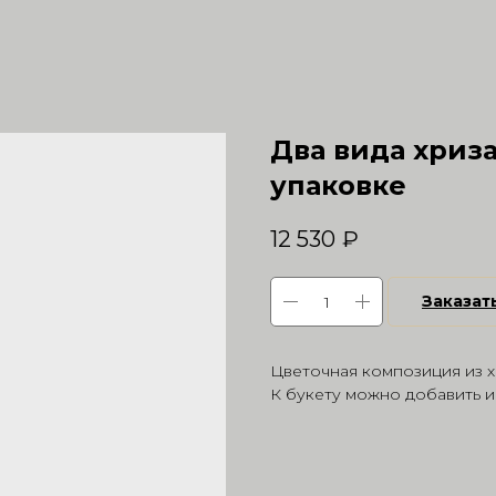
Два вида хриз
упаковке
12 530
₽
Заказат
Цветочная композиция из х
К букету можно добавить и