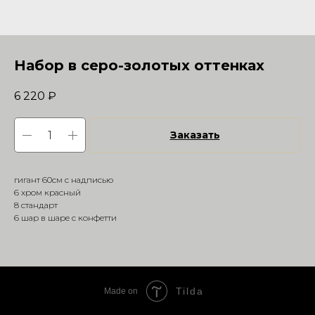
Набор в серо-золотых оттенках
6 220
₽
Заказать
гигант 60см с надписью
6 хром красный
8 стандарт
6 шар в шаре с конфетти
Tilda
Made on