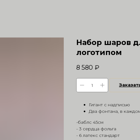
Набор шаров д
логотипом
8 580
₽
Заказат
Гигант с надписью
Два фонтана, в каждом
-баблс 45см
- 3 сердца фольга
- 6 латекс стандарт