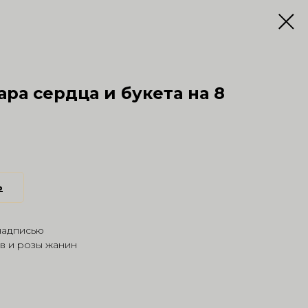
ра сердца и букета на 8
ь
надписью
в и розы жанин