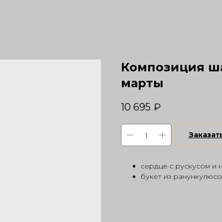
Композиция ша
марты
10 695
₽
Заказат
сердце с рускусом и 
букет из ранункулюсо