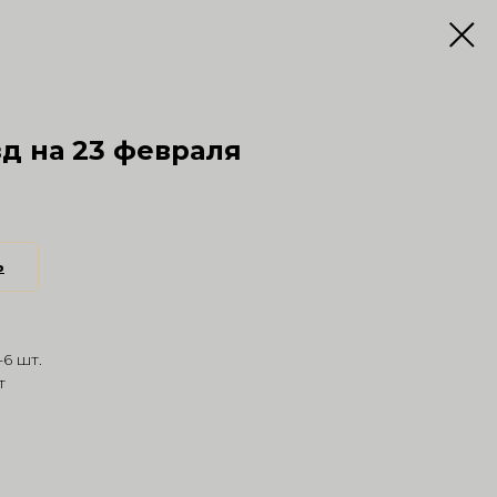
д на 23 февраля
ь
6 шт.
т