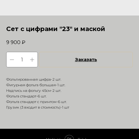
Сет с цифрами "23" и маской
9 900
₽
Заказать
Фольгированная цифра-2 шт.
Фигурная фольга большая-1 шт.
Надпись на фольгу 45см-2 шт.
Фольга стандарт-6 шт.
Фольга стандарт с принтом-6 шт.
Грузик (3 входит в стоимость)-1 шт